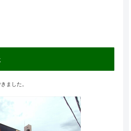
た
できました。