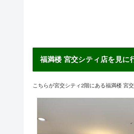
福満楼 宮交シティ店を見に
こちらが宮交シティ2階にある福満楼 宮