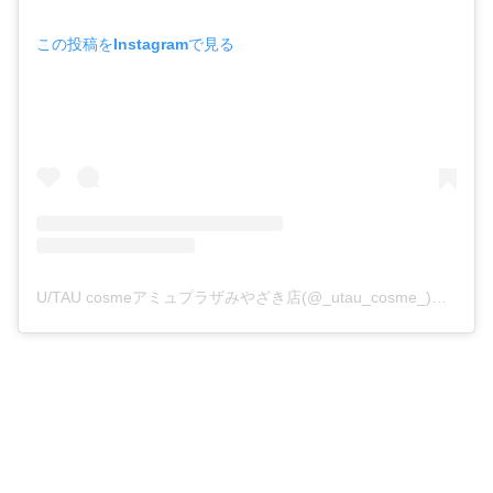
この投稿をInstagramで見る
U/TAU cosmeアミュプラザみやざき店(@_utau_cosme_)がシェアした投稿