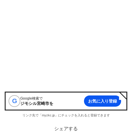
Google検索で
G
お気に入り登録
ジモシル宮崎市
を
リンク先で「myzkc.jp」にチェックを入れると登録できます
シェアする