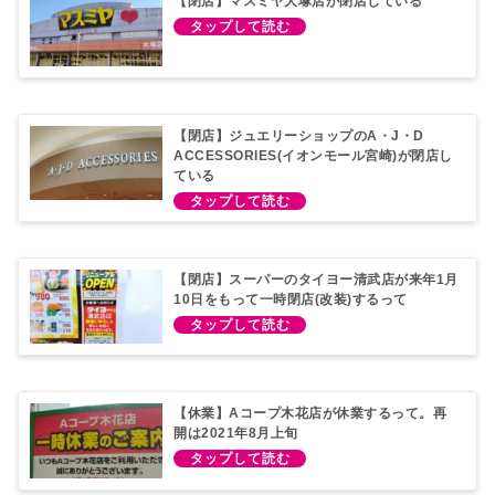
【閉店】マスミヤ大塚店が閉店している
【閉店】ジュエリーショップのA・J・D
ACCESSORIES(イオンモール宮崎)が閉店し
ている
【閉店】スーパーのタイヨー清武店が来年1月
10日をもって一時閉店(改装)するって
【休業】Aコープ木花店が休業するって。再
開は2021年8月上旬