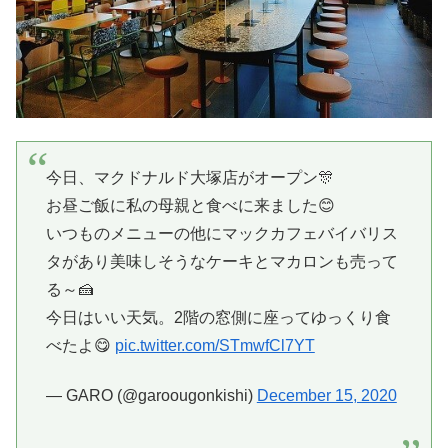
今日、マクドナルド大塚店がオープン🎊
お昼ご飯に私の母親と食べに来ました😊
いつものメニューの他にマックカフェバイバリス
タがあり美味しそうなケーキとマカロンも売って
る～🍰
今日はいい天気。2階の窓側に座ってゆっくり食
べたよ😋
pic.twitter.com/STmwfCl7YT
— GARO (@garoougonkishi)
December 15, 2020