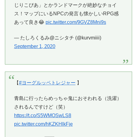
じりこぴあ」とかランドマークが絶妙なチョイ
ス！マップにいるNPCの発言も懐かしいRPG感
あって良き😂
pic.twitter.com/9GVZ8Mni9s
— たしろくるみ@ニシタチ (@kurvmiiii)
September 1, 2020
【
#ヨーグルッペトレジャー
】
青島に行ったらめっちゃ鬼におそわれる（洗濯）
されるんですけど（笑）
https://t.co/S5WMOSwLS8
pic.twitter.com/hKZKHlkFje