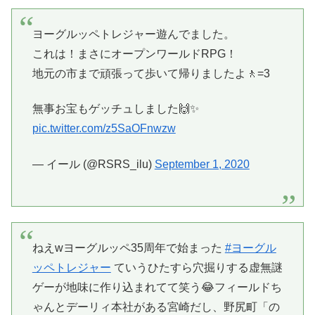
ヨーグルッペトレジャー遊んでました。
これは！まさにオープンワールドRPG！
地元の市まで頑張って歩いて帰りましたよ🚶=3
無事お宝もゲッチュしました🙌✨
pic.twitter.com/z5SaOFnwzw
— イール (@RSRS_ilu)
September 1, 2020
ねえwヨーグルッペ35周年で始まった
#ヨーグル
ッペトレジャー
ていうひたすら穴掘りする虚無謎
ゲーが地味に作り込まれてて笑う😂フィールドち
ゃんとデーリィ本社がある宮崎だし、野尻町「の