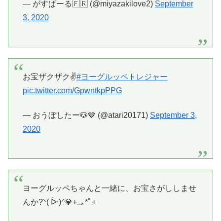
— がすぱーる🇫🇷 (@miyazakilove2)
September
3, 2020
お宝ザクザク✌️
#ヨーグルッペトレジャー
pic.twitter.com/GpwntkpPPG
— おうぼしたー🐶💙 (@atari20171)
September 3,
2020
ヨーグルッペちゃんと一緒に、お宝さがししませ
んか?ᐠ( ᐕ)ᐟ💎+..｡*ﾟ+