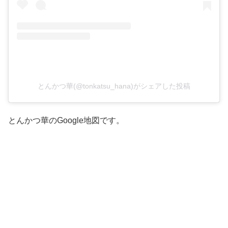
とんかつ華(@tonkatsu_hana)がシェアした投稿
とんかつ華のGoogle地図です。