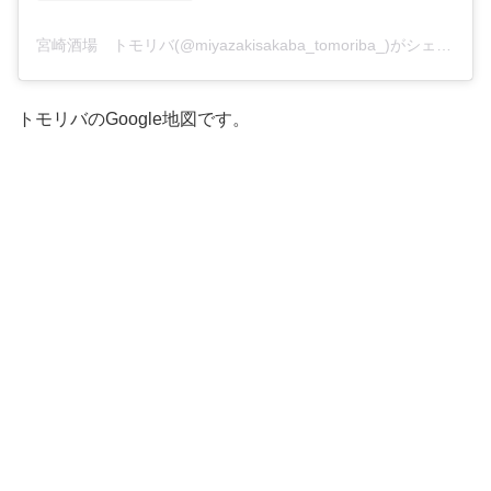
宮崎酒場 トモリバ(@miyazakisakaba_tomoriba_)がシェアした投稿
トモリバのGoogle地図です。