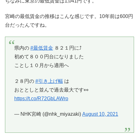
ちなみに東京の最低賃金は1,041円です。
宮崎の最低賃金の推移はこんな感じです。10年前は600円
台だったんですね。
県内の
#最低賃金
８２１円に⤴️
初めて８００円台になりました
ことし１０月から適用へ
２８円の
#引き上げ幅
は
おととしと並んで過去最大です👀
https://t.co/R72GbLAWro
— NHK宮崎 (@nhk_miyazaki)
August 10, 2021