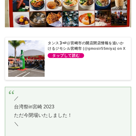
タンス🌛🍉@宮崎市の開店閉店情報を追いか
けるジモシル宮崎市 (@gmosir55miya) on X
／
台湾祭in宮崎 2023
ただ今閉場いたしました！
＼