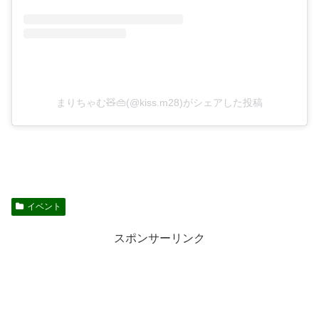
まりちゃむ🧸👜(@kiss.m28)がシェアした投稿
イベント
スポンサーリンク