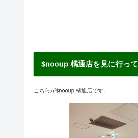
$nooup 橘通店を見に行っ
こちらが$nooup 橘通店です。