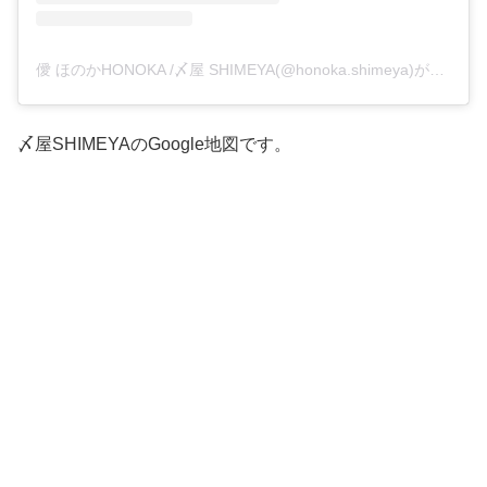
僾 ほのかHONOKA /〆屋 SHIMEYA(@honoka.shimeya)がシェアした投稿
〆屋SHIMEYAのGoogle地図です。