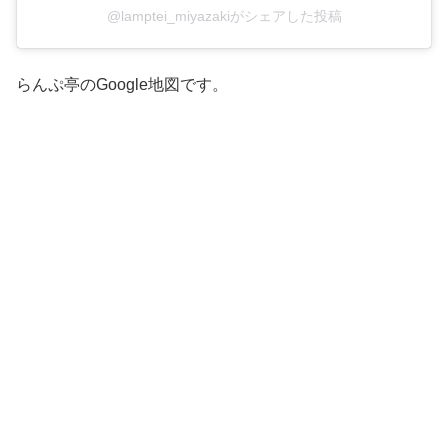
@lamptei_miyazakiがシェアした投稿
らんぷ亭のGoogle地図です。