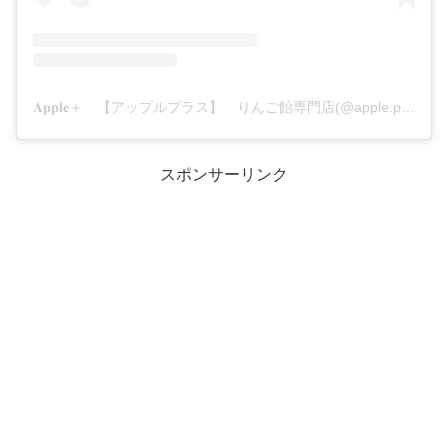
𝐀𝐩𝐩𝐥𝐞＋ 【アップルプラス】 りんご飴専門店(@apple.plus00)がシェアした投稿
スポンサーリンク