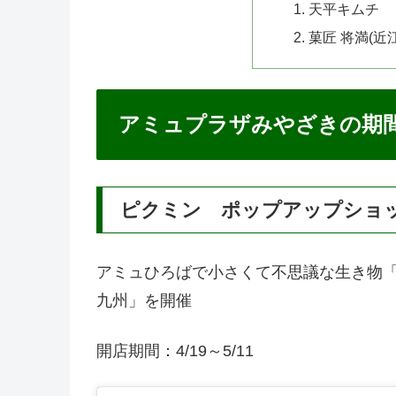
天平キムチ
菓匠 将満(近江
アミュプラザみやざきの期
ピクミン ポップアップショ
アミュひろばで小さくて不思議な生き物「
九州」を開催
開店期間：4/19～5/11