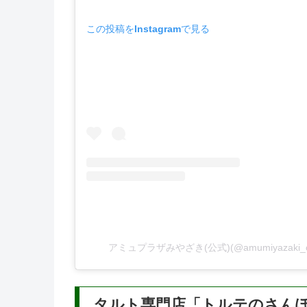
この投稿をInstagramで見る
アミュプラザみやざき(公式)(@amumiyazaki_
タルト専門店「トルテのさん