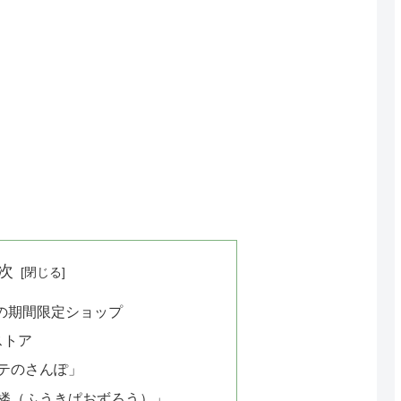
次
の期間限定ショップ
ストア
テのさんぽ」
楼（ふうきぱおずろう）」