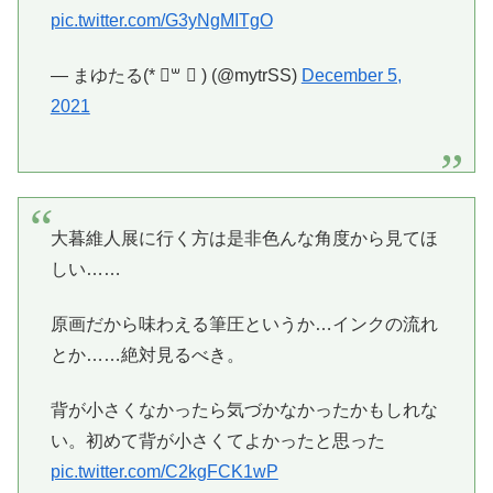
pic.twitter.com/G3yNgMITgO
— まゆたる(* ॑꒳ ॑ ) (@mytrSS)
December 5,
2021
大暮維人展に行く方は是非色んな角度から見てほ
しい……
原画だから味わえる筆圧というか…インクの流れ
とか……絶対見るべき。
背が小さくなかったら気づかなかったかもしれな
い。初めて背が小さくてよかったと思った
pic.twitter.com/C2kgFCK1wP