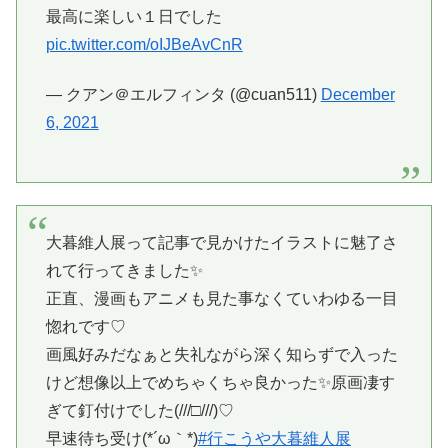
最高に楽しい１日でした
pic.twitter.com/oIJBeAvCnR
— クアン＠エルフィンタ (@cuan511)
December
6, 2021
大暮維人展って記事で見かけたイラストに魅了さ
れて行ってきました✨
正直、漫画もアニメも見た事なくていわゆる一目
惚れです♡
画風好みだなぁと失礼ながら深く知らずで入った
けど想像以上でめちゃくちゃ良かった✨原画凄す
ぎて釘付けでした(///□///)♡
早速待ち受け(*´ω｀*)
#行こうや大暮維人展