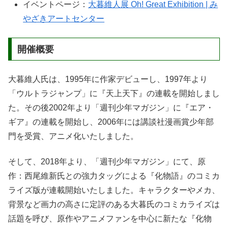
イベントページ：
大暮維人展 Oh! Great Exhibition | み
やざきアートセンター
開催概要
大暮維人氏は、1995年に作家デビューし、1997年より
「ウルトラジャンプ」に『天上天下』の連載を開始しまし
た。その後2002年より「週刊少年マガジン」に『エア・
ギア』の連載を開始し、2006年には講談社漫画賞少年部
門を受賞、アニメ化いたしました。
そして、2018年より、「週刊少年マガジン」にて、原
作：西尾維新氏との強力タッグによる『化物語』のコミカ
ライズ版が連載開始いたしました。キャラクターやメカ、
背景など画力の高さに定評のある大暮氏のコミカライズは
話題を呼び、原作やアニメファンを中心に新たな『化物