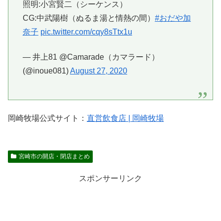
照明:小宮賢二（シーケンス）
CG:中武陽樹（ぬるま湯と情熱の間）
#おだや加
奈子
pic.twitter.com/cqy8sTtx1u
— 井上81 @Camarade（カマラード）
(@inoue081)
August 27, 2020
岡崎牧場公式サイト：
直営飲食店 | 岡崎牧場
宮崎市の開店・閉店まとめ
スポンサーリンク