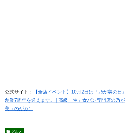
公式サイト：
【全店イベント】10月2日は『乃が美の日』
創業7周年を迎えます。 | 高級「生」食パン専門店の乃が
美（のがみ）
グルメ