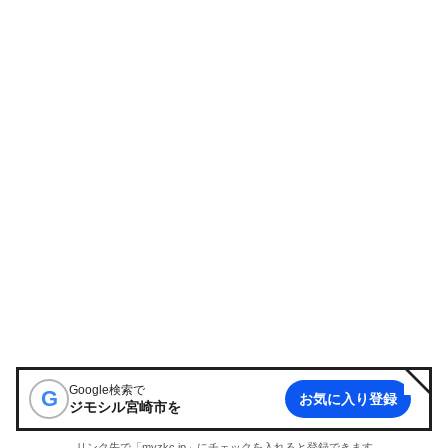
Google検索で
G
お気に入り登録
ジモシル宮崎市
を
リンク先で「myzkc.jp」にチェックを入れると登録できます