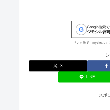
Google検索で
G
ジモシル宮
リンク先で「myzkc.j
シ
X
LINE
スポ