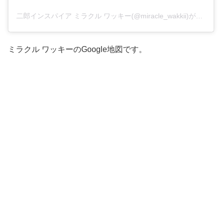
二郎インスパイア ミラクル ワッキー(@miracle_wakkii)がシェアした投稿
ミラクル ワッキーのGoogle地図です。