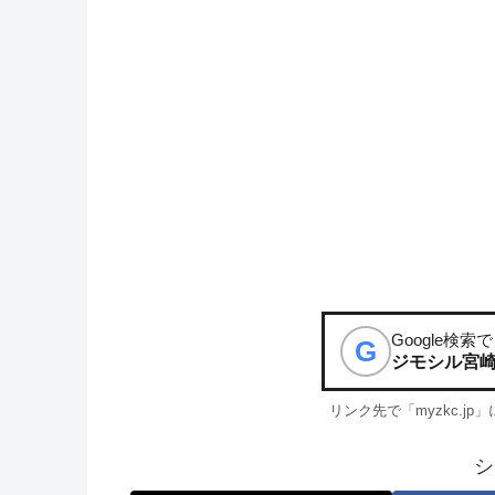
Google検索で
G
ジモシル宮
リンク先で「myzkc.j
シ