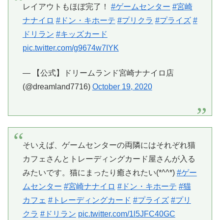
レイアウトもほぼ完了！
#ゲームセンター
#宮崎
ナナイロ
#ドン・キホーテ
#プリクラ
#プライズ
#
ドリラン
#キッズカード
pic.twitter.com/g9674w7IYK
— 【公式】ドリームランド宮崎ナナイロ店
(@dreamland7716)
October 19, 2020
そいえば、ゲームセンターの両隣にはそれぞれ猫
カフェさんとトレーディングカード屋さんが入る
みたいです。猫にまったり癒されたい(*^^*)
#ゲー
ムセンター
#宮崎ナナイロ
#ドン・キホーテ
#猫
カフェ
#トレーディングカード
#プライズ
#プリ
クラ
#ドリラン
pic.twitter.com/1l5JFC40GC