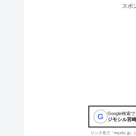
スポ
Google検索で
G
ジモシル宮
リンク先で「myzkc.j