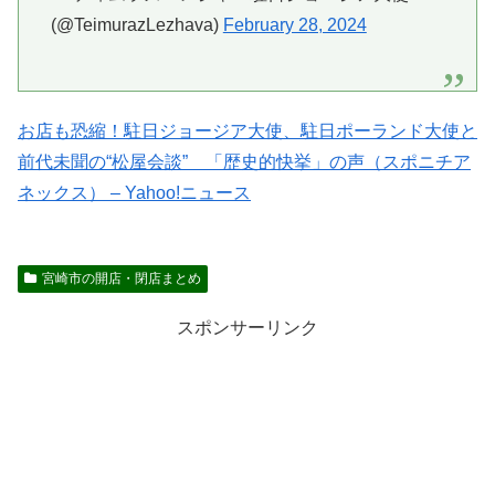
(@TeimurazLezhava)
February 28, 2024
お店も恐縮！駐日ジョージア大使、駐日ポーランド大使と
前代未聞の“松屋会談” 「歴史的快挙」の声（スポニチア
ネックス） – Yahoo!ニュース
宮崎市の開店・閉店まとめ
スポンサーリンク