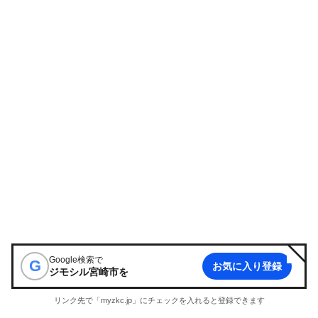
Google検索で
G
お気に入り登録
ジモシル宮崎市
を
リンク先で「myzkc.jp」にチェックを入れると登録できます