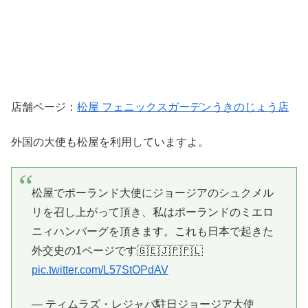
店舗ページ：
松屋 フェニックスガーデンうきのじょう店
外国の大使も松屋を利用していますよ。
松屋でポーランド大使にジョージアのシュクメル
リを召し上がって頂き、私はポーランドのミエロ
ニィハンバーグを頂きます。これも日本で起きた
外交史の1ページです🇬🇪🇯🇵🇵🇱
pic.twitter.com/L57StOPdAV
— ティムラズ・レジャバ駐日ジョージア大使