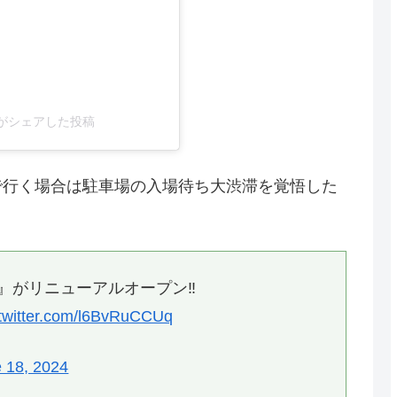
hi)がシェアした投稿
で行く場合は駐車場の入場待ち大渋滞を覚悟した
』がリニューアルオープン‼️
.twitter.com/l6BvRuCCUq
 18, 2024