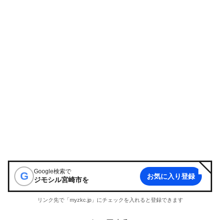
Google検索で
G
お気に入り登録
ジモシル宮崎市
を
リンク先で「myzkc.jp」にチェックを入れると登録できます