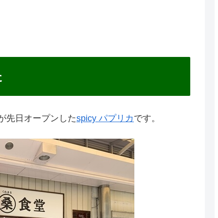
た
が先日オープンした
spicy パプリカ
です。