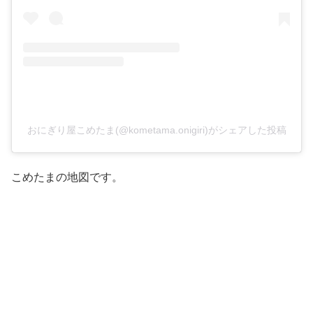
おにぎり屋こめたま(@kometama.onigiri)がシェアした投稿
こめたまの地図です。