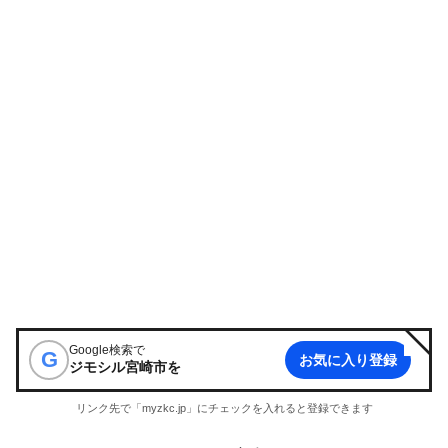
Google検索で
G
お気に入り登録
ジモシル宮崎市
を
リンク先で「myzkc.jp」にチェックを入れると登録できます