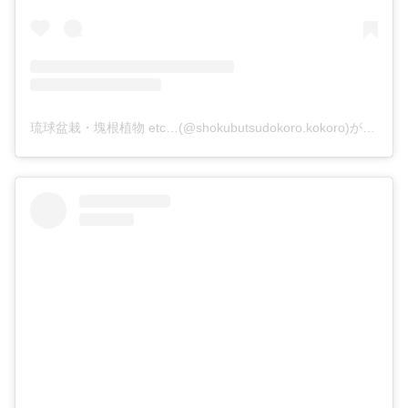
琉球盆栽・塊根植物 etc…(@shokubutsudokoro.kokoro)がシェアした投稿