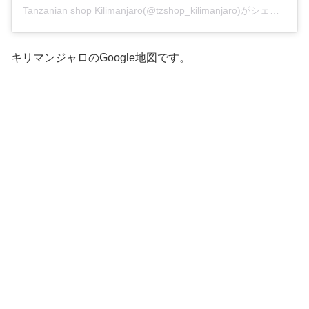
Tanzanian shop Kilimanjaro(@tzshop_kilimanjaro)がシェアした投稿
キリマンジャロのGoogle地図です。