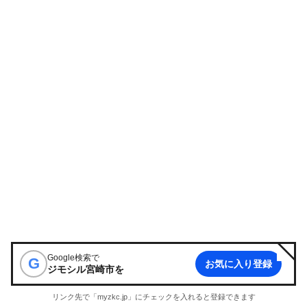
Google検索で
G
お気に入り登録
ジモシル宮崎市
を
リンク先で「myzkc.jp」にチェックを入れると登録できます