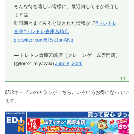
そんな待ち遠しい皆様に、最近何してるか紹介し
ます👏
動画隅々までみると隠された情報が..?
#トレトレ
倉庫
#トレトレ倉庫宮崎店
pic.twitter.com/8RskJpnANq
— トレトレ倉庫宮崎店［クレーンゲーム専門店］
(@tore2_miyazaki)
June 8, 2026
6/12オープンのチラシがこちら。いろいろお得になってい
ます。