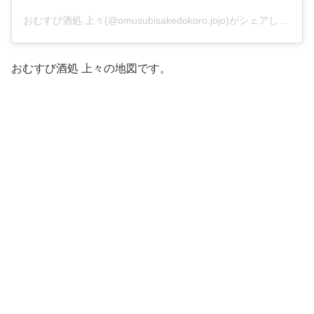
おむすび酒処 上々(@omusubisakedokoro.jojo)がシェアした投稿
おむすび酒処 上々の地図です。