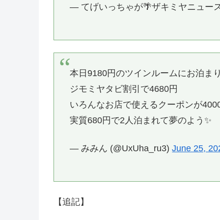
— てげいっちゃが🌴ザキミヤニュース@stan
本日9180円のツインルームにお泊ま
ジモミヤタビ割引で4680円
いろんなお店で使えるクーポンが400
実質680円で2人泊まれて夢のよう✨
— みみん (@UxUha_ru3)
June 25, 20
【追記】