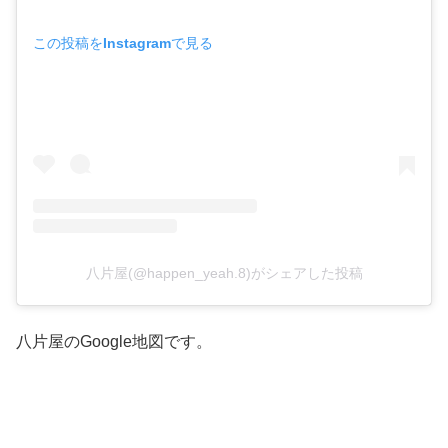
この投稿をInstagramで見る
八片屋(@happen_yeah.8)がシェアした投稿
八片屋のGoogle地図です。