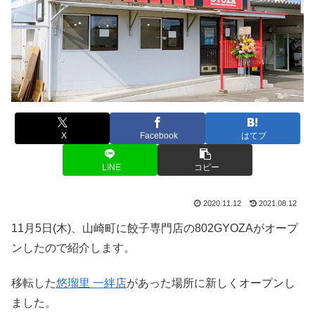
X
Facebook
はてブ
LINE
コピー
2020.11.12
2021.08.12
11月5日(木)、山崎町に餃子専門店の802GYOZAがオープ
ンしたので紹介します。
移転した
悠瑠里 一絆店
があった場所に新しくオープンし
ました。