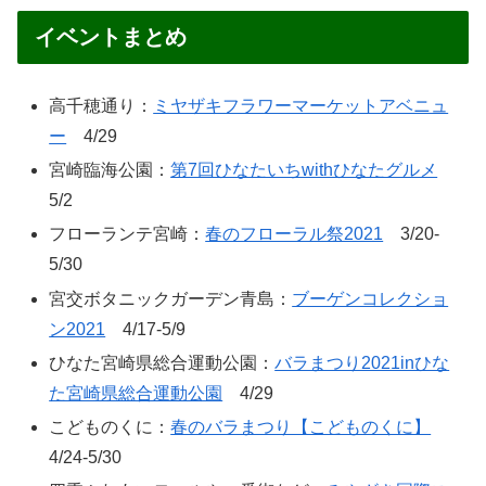
イベントまとめ
高千穂通り：
ミヤザキフラワーマーケットアベニュ
ー
4/29
宮崎臨海公園：
第7回ひなたいちwithひなたグルメ
5/2
フローランテ宮崎：
春のフローラル祭2021
3/20-
5/30
宮交ボタニックガーデン青島：
ブーゲンコレクショ
ン2021
4/17-5/9
ひなた宮崎県総合運動公園：
バラまつり2021inひな
た宮崎県総合運動公園
4/29
こどものくに：
春のバラまつり【こどものくに】
4/24-5/30