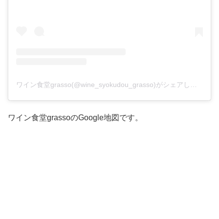
ワイン食堂grasso(@wine_syokudou_grasso)がシェアした投稿
ワイン食堂grassoのGoogle地図です。