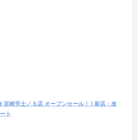
ート宮崎芳士／Ｓ店 オープンセール！ | 新店・改
マート