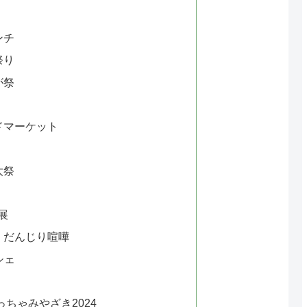
ンチ
祭り
が祭
イドマーケット
大祭
ン展
祭り・だんじり喧嘩
シェ
こっちゃみやざき2024