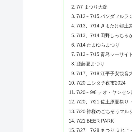
7/7 まつり大淀
7/12～7/15 パンダフルラ
7/13、7/14 きよたけ郷土
7/13、7/14 田野しっちゃ
7/14 たまゆらまつり
7/13～7/15 青島シーサ
源藤夏まつり
7/17、7/18 江平子安観音
7/20 ニシタチ夜市2024
7/20～9/8 テオ・ヤンセ
7/20、7/21 佐土原夏
7/20 神様のごちそうマル
7/21 BEER PARK
7/27、7/28 まつり えれ