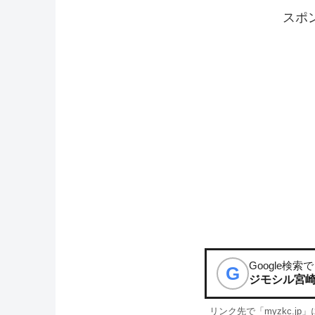
スポ
Google検索で
G
ジモシル宮
リンク先で「myzkc.j