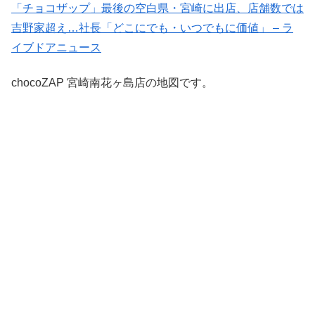
「チョコザップ」最後の空白県・宮崎に出店、店舗数では
吉野家超え…社長「どこにでも・いつでもに価値」 – ラ
イブドアニュース
chocoZAP 宮崎南花ヶ島店の地図です。