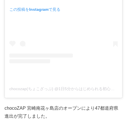
この投稿をInstagramで見る
chocozap(ちょこざっぷ) @1日5分からはじめられる初心者向け24ｈジム_公式(@chocozap_official)がシェアした投稿
chocoZAP 宮崎南花ヶ島店のオープンにより47都道府県
進出が完了しました。