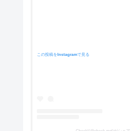
この投稿をInstagramで見る
Check!(@check.mrt)がシ