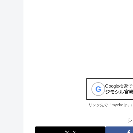
Google検索で
G
ジモシル宮
リンク先で「myzkc.j
シ
X