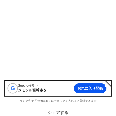
Google検索で
G
お気に入り登録
ジモシル宮崎市
を
リンク先で「myzkc.jp」にチェックを入れると登録できます
シェアする