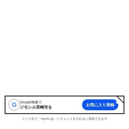
Google検索で
G
お気に入り登録
ジモシル宮崎市
を
リンク先で「myzkc.jp」にチェックを入れると登録できます